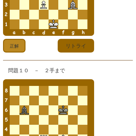
問題１０ － ２手まで