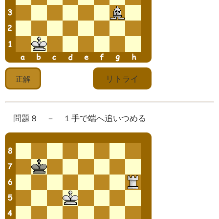
問題８ － １手で端へ追いつめる