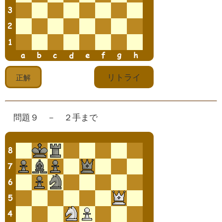
問題９ － ２手まで