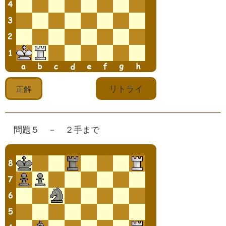
問題５ － ２手まで